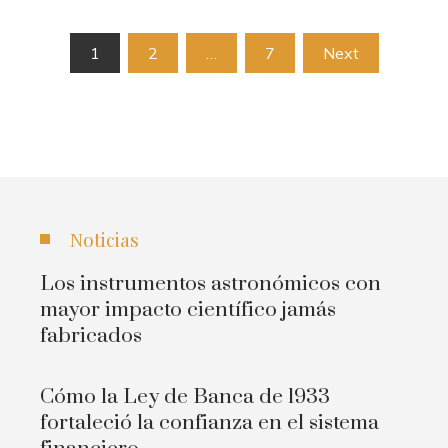
Paginación
1
2
…
7
Next
de
entradas
Noticias
Los instrumentos astronómicos con
mayor impacto científico jamás
fabricados
Cómo la Ley de Banca de 1933
fortaleció la confianza en el sistema