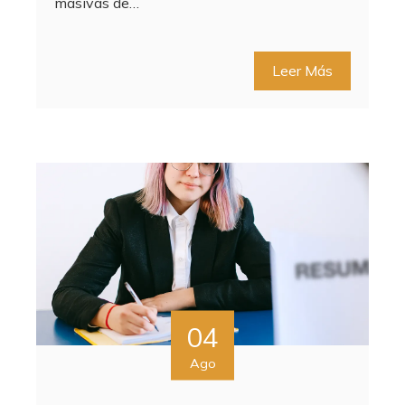
masivas de…
Leer Más
04
Ago