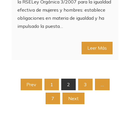
la RSELey Orgánica 3/2007 para la igualdad
efectiva de mujeres y hombres: establece
obligaciones en materia de igualdad y ha
impulsado la puesta…
Leer Más
Paginación
Prev
1
2
3
…
de
7
Next
entradas