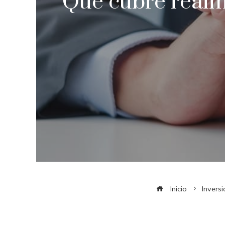
Qué cubre realm
Inicio
Invers