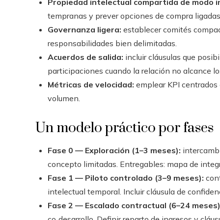
Propiedad intelectual compartida de modo i
tempranas y prever opciones de compra ligadas 
Governanza ligera:
establecer comités compact
responsabilidades bien delimitadas.
Acuerdos de salida:
incluir cláusulas que posib
participaciones cuando la relación no alcance lo
Métricas de velocidad:
emplear KPI centrados e
volumen.
Un modelo práctico por fases
Fase 0 — Exploración (1–3 meses):
intercambi
concepto limitadas. Entregables: mapa de integra
Fase 1 — Piloto controlado (3–9 meses):
cont
intelectual temporal. Incluir cláusula de confiden
Fase 2 — Escalado contractual (6–24 meses)
co‑desarrollo. Definir reparto de ingresos y cláus