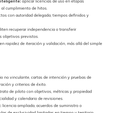
nteligente:
aplicar licencias de uso en etapas
al cumplimiento de hitos.
os con autoridad delegada, tiempos definidos y
iliten recuperar independencia o transferir
s objetivos previstos.
n rapidez de iteración y validación, más allá del simple
o no vinculante, cartas de intención y pruebas de
ción y criterios de éxito.
rato de piloto con objetivos, métricas y propiedad
cialidad y calendario de revisiones.
:
licencia ampliada, acuerdos de suministro o
ulas de exclusividad limitadas en tiempo y territorio.